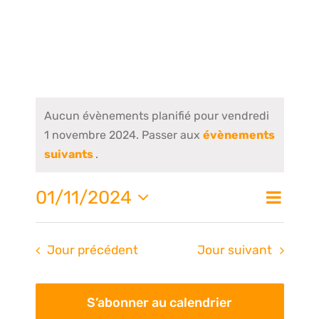
Aucun évènements planifié pour vendredi
1 novembre 2024. Passer aux
évènements
suivants
.
Nav
01/11/2024
Na
Jour
de
Sélectionnez
une
vue
pa
Jour précédent
Jour suivant
date.
Évè
S’abonner au calendrier