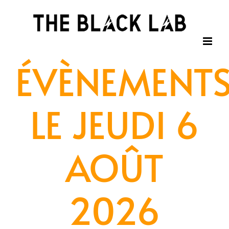
Passer
au
contenu
ÉVÈNEMENT
LE JEUDI 6
AOÛT
2026