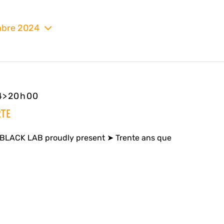
mbre 2024
nez
24>20h00
TE
LACK LAB proudly present ➤ Trente ans que