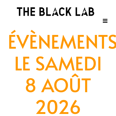
Passer
au
contenu
ÉVÈNEMENT
LE SAMEDI
8 AOÛT
2026