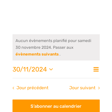
Aucun évènements planifié pour samedi
30 novembre 2024. Passer aux
évènements suivants
.
Nav
30/11/2024
Na
Jour
de
Sélectionnez
une
vue
pa
Jour précédent
Jour suivant
date.
Évè
S’abonner au calendrier