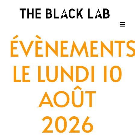
Passer
au
contenu
ÉVÈNEMENT
LE LUNDI 10
AOÛT
2026