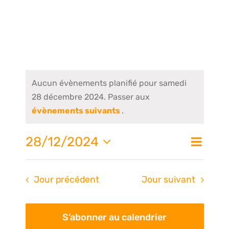
Aucun évènements planifié pour samedi
28 décembre 2024. Passer aux
évènements suivants
.
Nav
28/12/2024
Na
Jour
de
Sélectionnez
une
vue
pa
Jour précédent
Jour suivant
date.
Évè
S’abonner au calendrier