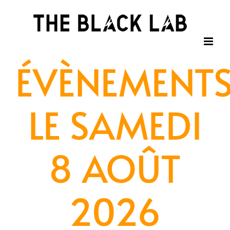
Passer
au
contenu
ÉVÈNEMENT
LE SAMEDI
8 AOÛT
2026