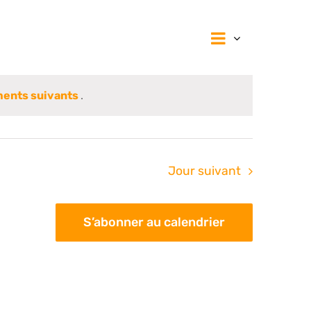
Navigat
Navig
Jour
de
vues
par
Évènem
ents suivants
.
consul
Jour suivant
S’abonner au calendrier