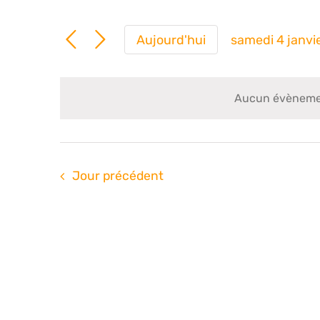
Aujourd'hui
samedi 4 janvi
Sélection
une
date.
Aucun évènement
Jour précédent