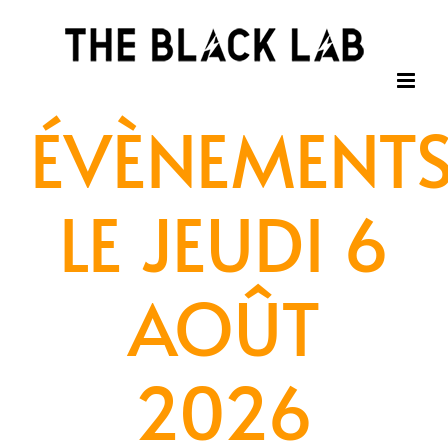
Passer
au
contenu
ÉVÈNEMENT
LE JEUDI 6
AOÛT
2026