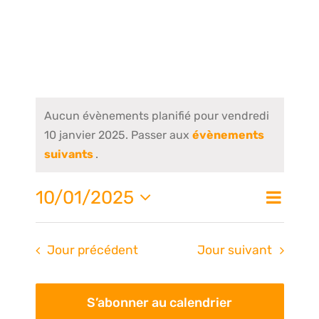
Aucun évènements planifié pour vendredi
10 janvier 2025. Passer aux
évènements
suivants
.
Nav
10/01/2025
Na
Jour
de
Sélectionnez
une
vue
pa
Jour précédent
Jour suivant
date.
Évè
S’abonner au calendrier