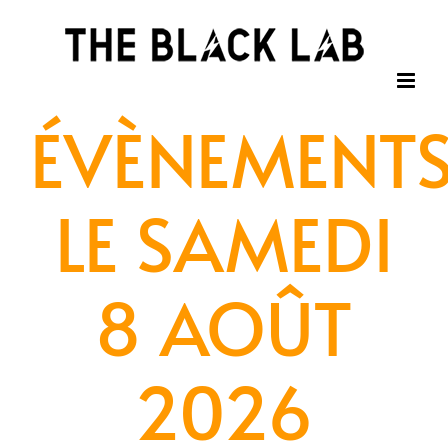
Passer
au
contenu
ÉVÈNEMENT
LE SAMEDI
8 AOÛT
2026