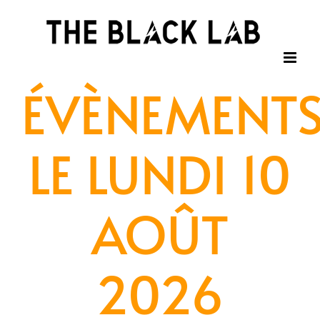
Passer
au
contenu
ÉVÈNEMENT
LE LUNDI 10
AOÛT
2026