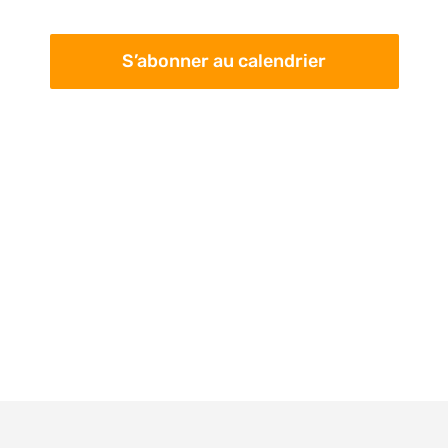
pa
Évè
con
S’abonner au calendrier