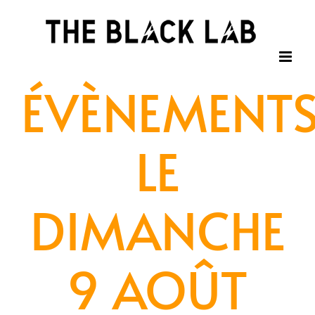
Passer
au
contenu
ÉVÈNEMENT
LE
DIMANCHE
9 AOÛT