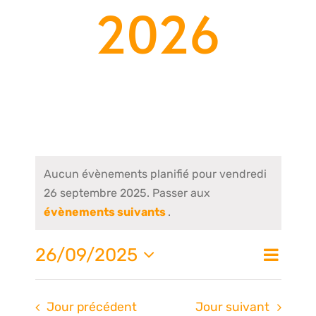
2026
Aucun évènements planifié pour vendredi
26 septembre 2025. Passer aux
évènements suivants
.
Nav
26/09/2025
Na
Jour
de
Sélectionnez
une
vue
Jour précédent
Jour suivant
date.