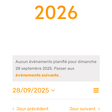
2026
Aucun évènements planifié pour dimanche
28 septembre 2025. Passer aux
évènements suivants
.
Nav
28/09/2025
Na
Jour
de
Sélectionnez
une
vue
Jour précédent
Jour suivant
date.