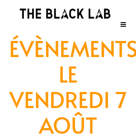
Passer
au
contenu
ÉVÈNEMENT
LE
VENDREDI 7
AOÛT