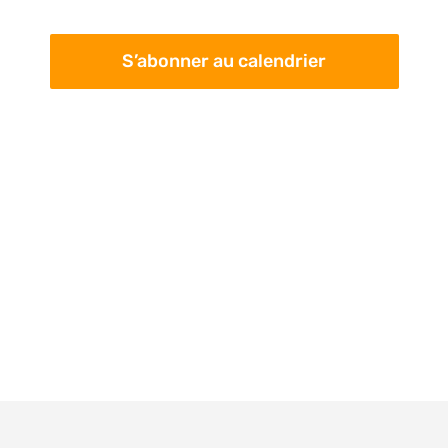
pa
Évè
con
S’abonner au calendrier