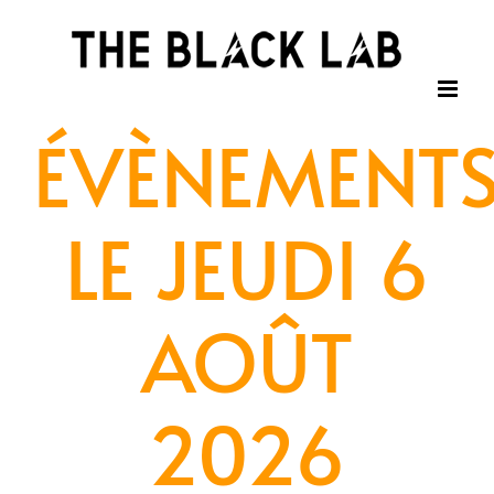
Passer
au
contenu
ÉVÈNEMENT
LE JEUDI 6
AOÛT
2026