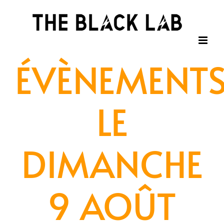
Passer
au
contenu
ÉVÈNEMENT
LE
DIMANCHE
9 AOÛT