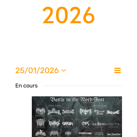
2026
Nav
25/01/2026
Na
Jour
de
Sélectionnez
En cours
une
vue
pa
date.
Évè
con