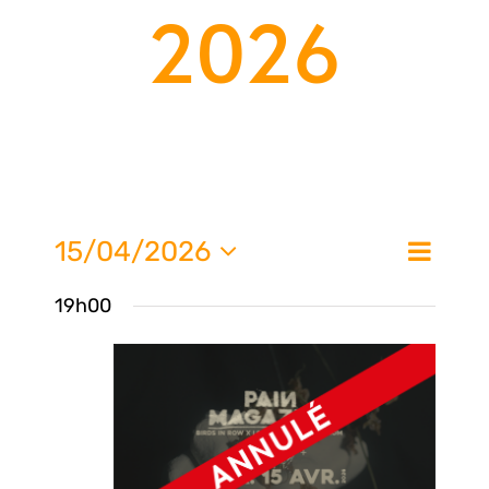
2026
Nav
15/04/2026
Na
Jour
de
Sélectionnez
19h00
une
vue
pa
date.
Évè
con