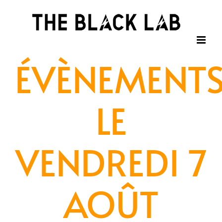
Passer
au
contenu
ÉVÈNEMENT
LE
VENDREDI 7
AOÛT