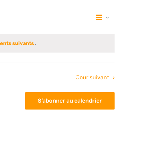
Navigat
Navig
Jour
de
vues
par
Évènem
nts suivants
.
consul
Jour suivant
S’abonner au calendrier