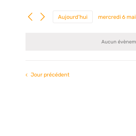
Aujourd'hui
mercredi 6 ma
Sélection
une
date.
Aucun évènemen
Jour précédent