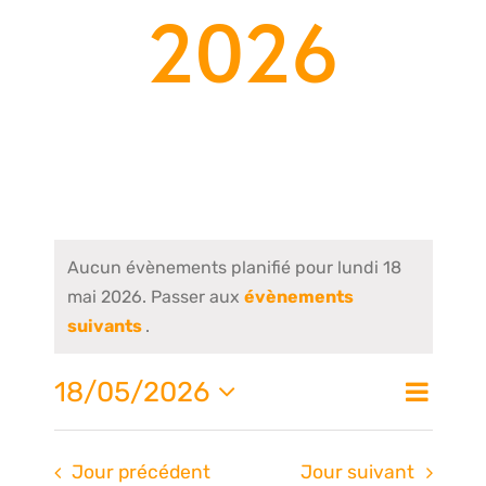
2026
Aucun évènements planifié pour lundi 18
mai 2026. Passer aux
évènements
suivants
.
Nav
18/05/2026
Na
Jour
de
Sélectionnez
une
vue
Jour précédent
Jour suivant
date.