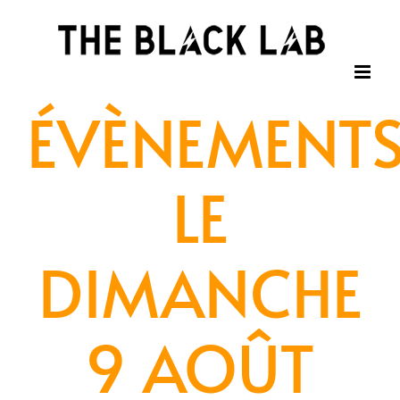
Passer
au
contenu
ÉVÈNEMENT
LE
DIMANCHE
9 AOÛT