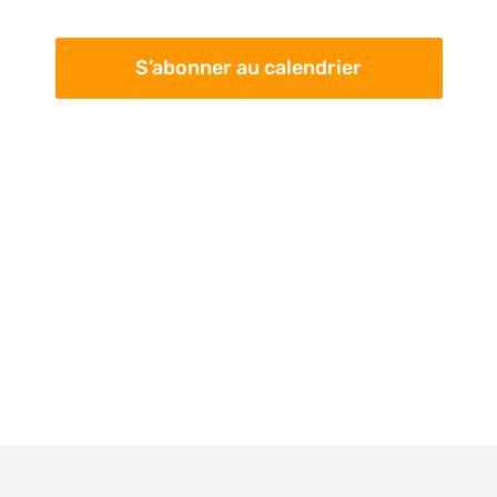
pa
Évè
con
S’abonner au calendrier