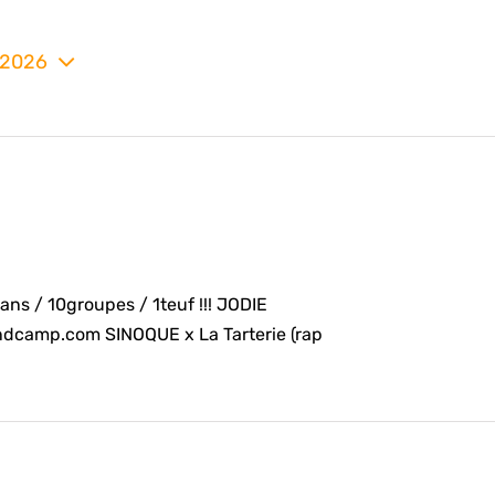
 2026
nez
s / 10groupes / 1teuf !!! JODIE
andcamp.com SINOQUE x La Tarterie (rap