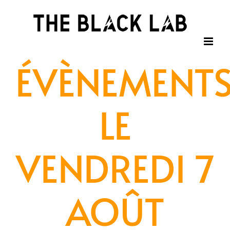
Passer
au
contenu
ÉVÈNEMENT
LE
VENDREDI 7
AOÛT