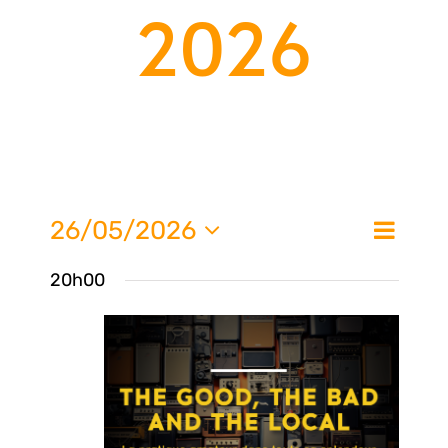
2026
Nav
26/05/2026
Na
Jour
de
Sélectionnez
20h00
une
vue
pa
date.
Évè
con