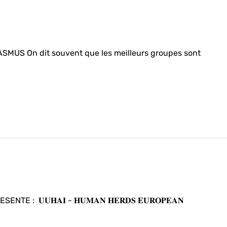
MUS On dit souvent que les meilleurs groupes sont
: 𝐔𝐔𝐇𝐀𝐈 - 𝐇𝐔𝐌𝐀𝐍 𝐇𝐄𝐑𝐃𝐒 𝐄𝐔𝐑𝐎𝐏𝐄𝐀𝐍