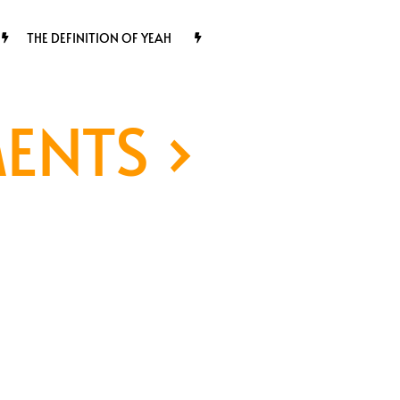
THE DEFINITION OF YEAH
MENTS
›