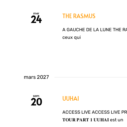
mer
THE RASMUS
24
A GAUCHE DE LA LUNE THE RAS
ceux qui
mars 2027
sam
UUHAI
20
ACCESS LIVE ACCESS LIVE PRESENTE 
𝐓𝐎𝐔𝐑 𝐏𝐀𝐑𝐓 𝟏 𝐔𝐔𝐇𝐀𝐈 est un