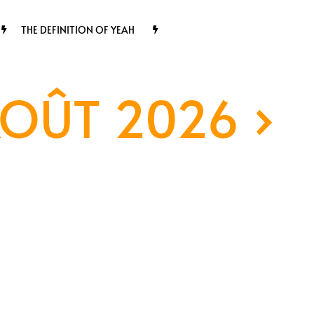
THE DEFINITION OF YEAH
AOÛT 2026
›