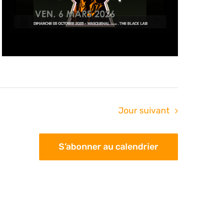
Jour suivant
S’abonner au calendrier