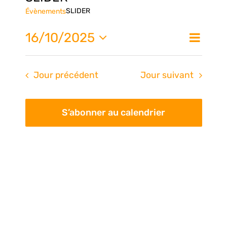
SLIDER
Évènements
Nav
16/10/2025
Na
Jour
de
Sélectionnez
une
vue
pa
Jour précédent
Jour suivant
date.
Évè
con
S’abonner au calendrier