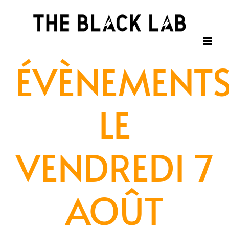
Passer
au
contenu
ÉVÈNEMENT
LE
VENDREDI 7
AOÛT