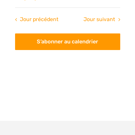
Na
de
Sélectionnez
une
vue
pa
Jour précédent
Jour suivant
date.
Évè
con
S’abonner au calendrier