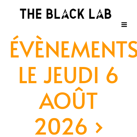
Passer
au
contenu
ÉVÈNEMENT
LE JEUDI 6
AOÛT
2026
›