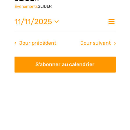
SLIDER
Évènements
Nav
11/11/2025
Na
Jour
de
Sélectionnez
une
vue
pa
Jour précédent
Jour suivant
date.
Évè
con
S’abonner au calendrier