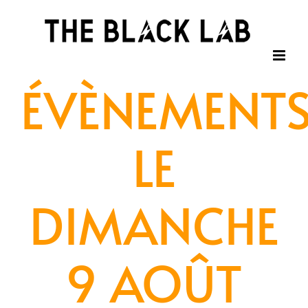
Passer
au
contenu
ÉVÈNEMENT
LE
DIMANCHE
9 AOÛT