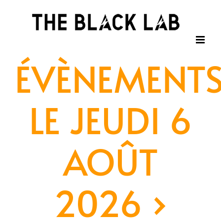
Passer
au
contenu
ÉVÈNEMENT
LE JEUDI 6
AOÛT
2026
›