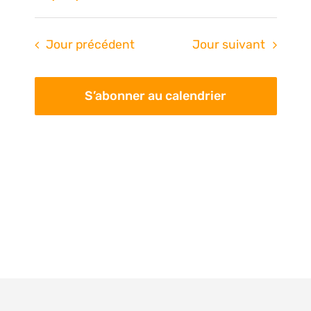
Na
de
Sélectionnez
une
vue
pa
Jour précédent
Jour suivant
date.
Évè
con
S’abonner au calendrier