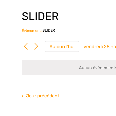
SLIDER
SLIDER
Évènements
Aujourd'hui
vendredi 28 n
Sélection
une
date.
Aucun évènements 
Jour précédent