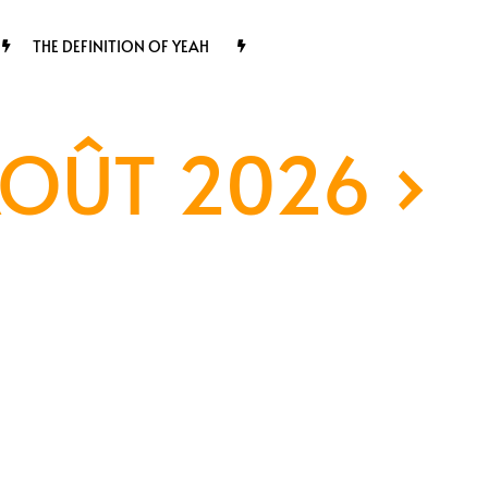
THE DEFINITION OF YEAH
AOÛT 2026
›