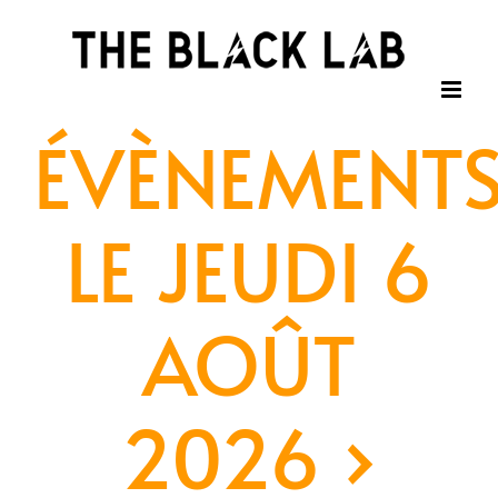
Passer
au
contenu
ÉVÈNEMENT
LE JEUDI 6
AOÛT
2026
›