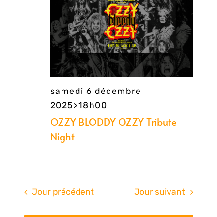
con
samedi 6 décembre
2025>18h00
OZZY BLODDY OZZY Tribute
Night
Jour précédent
Jour suivant