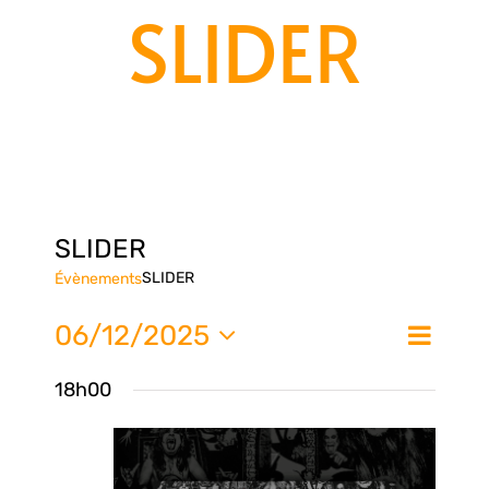
SLIDER
SLIDER
SLIDER
Évènements
Nav
06/12/2025
Na
Jour
de
Sélectionnez
18h00
une
vue
pa
date.
Évè