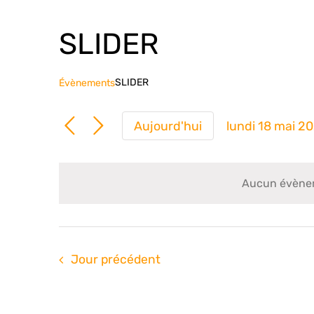
SLIDER
SLIDER
Évènements
Aujourd'hui
lundi 18 mai 2
Sélection
une
date.
Aucun évèneme
Jour précédent