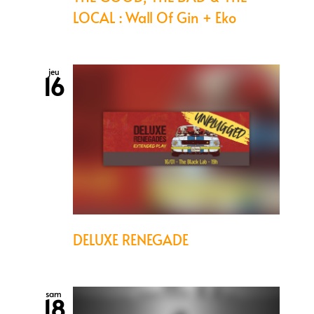
LOCAL : Wall Of Gin + Eko
jeu
16
DELUXE RENEGADE
sam
18