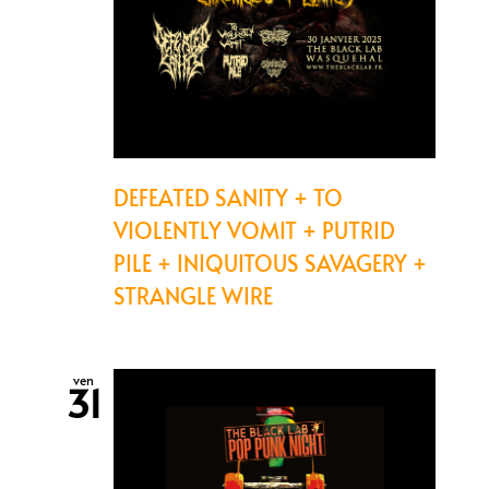
DEFEATED SANITY + TO
VIOLENTLY VOMIT + PUTRID
PILE + INIQUITOUS SAVAGERY +
STRANGLE WIRE
ven
31