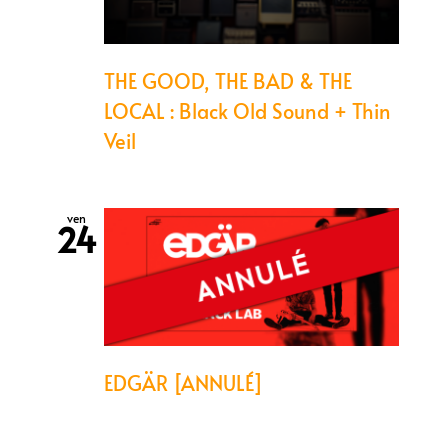
THE GOOD, THE BAD & THE
LOCAL : Black Old Sound + Thin
Veil
ven
24
EDGÄR [ANNULÉ]