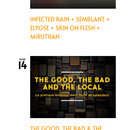
INFECTED RAIN + SEMBLANT +
ELYOSE + SKIN ON FLESH +
MIRUTHAN
mar
14
THE GOOD, THE BAD & THE