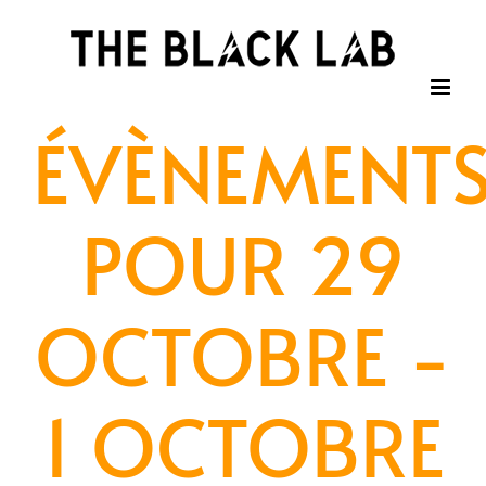
Passer
au
contenu
ÉVÈNEMENT
POUR 29
OCTOBRE -
1 OCTOBRE