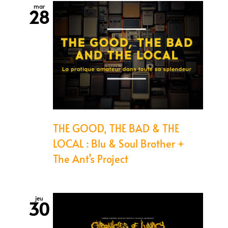
mar
28
THE GOOD, THE BAD & THE
LOCAL : Blu & Soul Brother +
The Ant’s Project
jeu
30