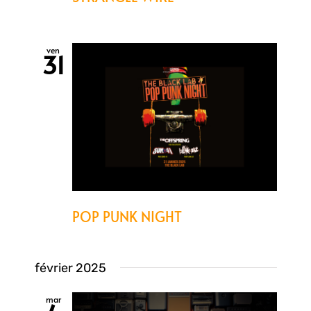
ven
31
POP PUNK NIGHT
février 2025
mar