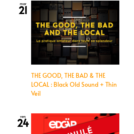
mar
21
THE GOOD, THE BAD & THE
LOCAL : Black Old Sound + Thin
Veil
ven
24