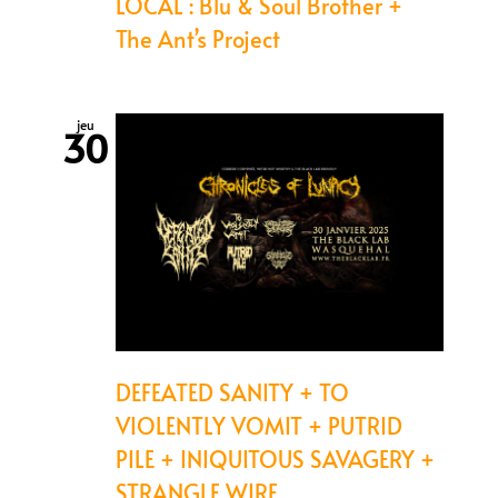
LOCAL : Blu & Soul Brother +
The Ant’s Project
jeu
30
DEFEATED SANITY + TO
VIOLENTLY VOMIT + PUTRID
PILE + INIQUITOUS SAVAGERY +
STRANGLE WIRE