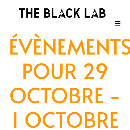
Passer
au
contenu
ÉVÈNEMENT
POUR 29
OCTOBRE -
1 OCTOBRE