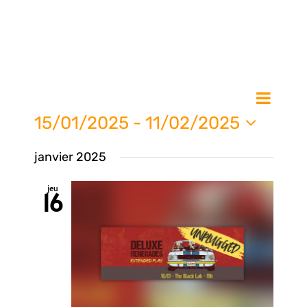
Nav
Na
Liste
de
15/01/2025
 - 
11/02/2025
vue
Sélectionnez
pa
janvier 2025
une
Évè
date.
jeu
16
con