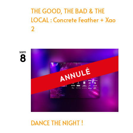
THE GOOD, THE BAD & THE
LOCAL : Concrete Feather + Xao
2
sam
8
DANCE THE NIGHT !