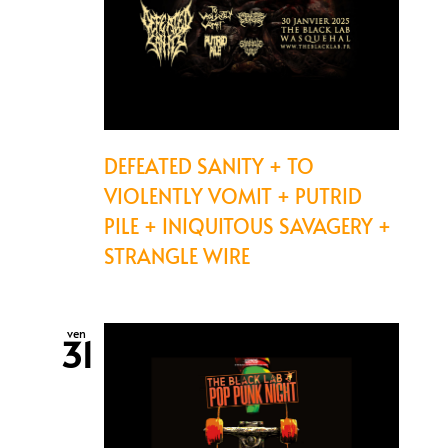
DEFEATED SANITY + TO
VIOLENTLY VOMIT + PUTRID
PILE + INIQUITOUS SAVAGERY +
STRANGLE WIRE
ven
31