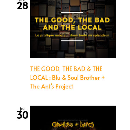
28
THE GOOD, THE BAD & THE
LOCAL : Blu & Soul Brother +
The Ant’s Project
jeu
30