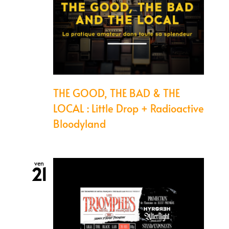
THE GOOD, THE BAD & THE
LOCAL : Little Drop + Radioactive
Bloodyland
ven
21