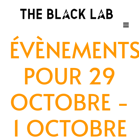
Passer
au
contenu
ÉVÈNEMENT
POUR 29
OCTOBRE -
1 OCTOBRE