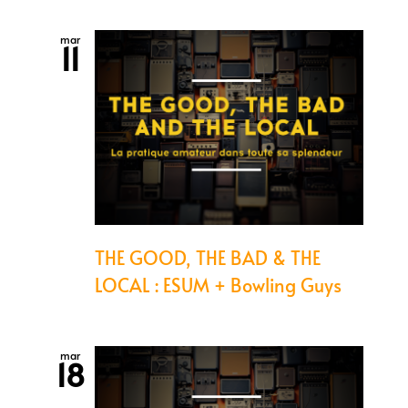
mar
11
THE GOOD, THE BAD & THE
LOCAL : ESUM + Bowling Guys
mar
18