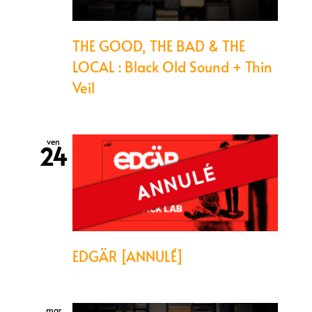
THE GOOD, THE BAD & THE
LOCAL : Black Old Sound + Thin
Veil
ven
24
EDGÄR [ANNULÉ]
mar