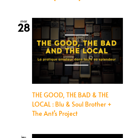
mar
28
THE GOOD, THE BAD & THE
LOCAL : Blu & Soul Brother +
The Ant’s Project
jeu