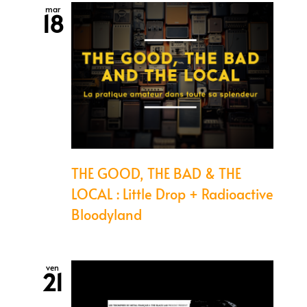
mar
18
THE GOOD, THE BAD & THE
LOCAL : Little Drop + Radioactive
Bloodyland
ven
21