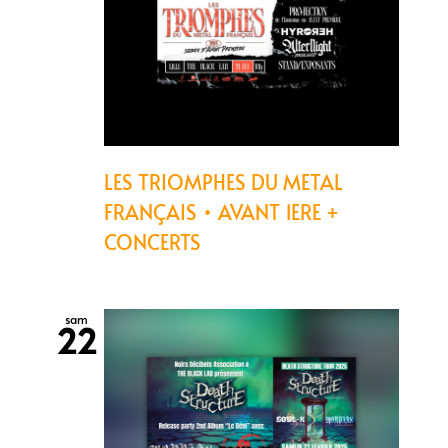
LES TRIOMPHES DU METAL
FRANÇAIS • AVANT 1ERE +
CONCERTS
sam
22