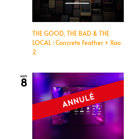
THE GOOD, THE BAD & THE
LOCAL : Concrete Feather + Xao
2
sam
8