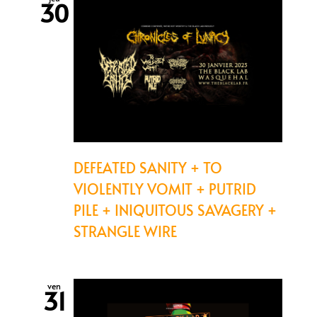
30
DEFEATED SANITY + TO
VIOLENTLY VOMIT + PUTRID
PILE + INIQUITOUS SAVAGERY +
STRANGLE WIRE
ven
31