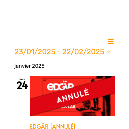
Nav
Na
Liste
de
23/01/2025
 - 
22/02/2025
vue
Sélectionnez
pa
janvier 2025
une
Évè
date.
ven
24
con
EDGÄR [ANNULÉ]