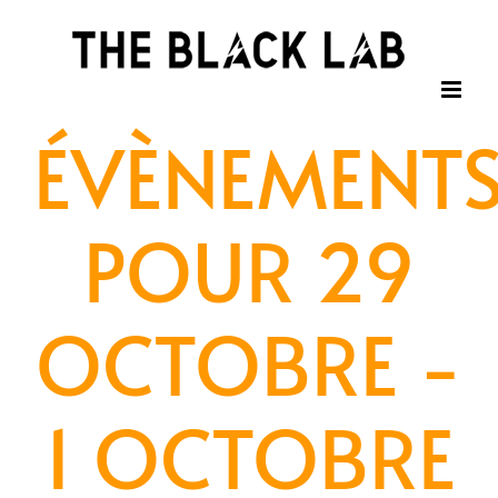
Passer
au
contenu
ÉVÈNEMENT
POUR 29
OCTOBRE -
1 OCTOBRE