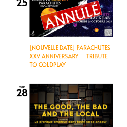
25
[NOUVELLE DATE] PARACHUTES
XXV ANNIVERSARY – TRIBUTE
TO COLDPLAY
mar
28