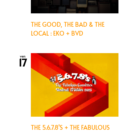
THE GOOD, THE BAD & THE
LOCAL : EKO + BVD
ven
17
THE 5.6.7.8’S + THE FABULOUS