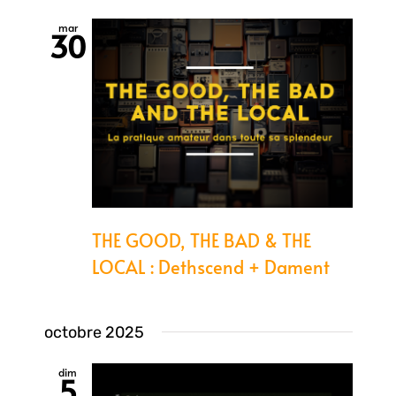
mar
30
THE GOOD, THE BAD & THE
LOCAL : Dethscend + Dament
octobre 2025
dim
5