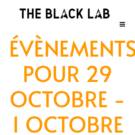
Passer
au
contenu
ÉVÈNEMENT
POUR 29
OCTOBRE -
1 OCTOBRE