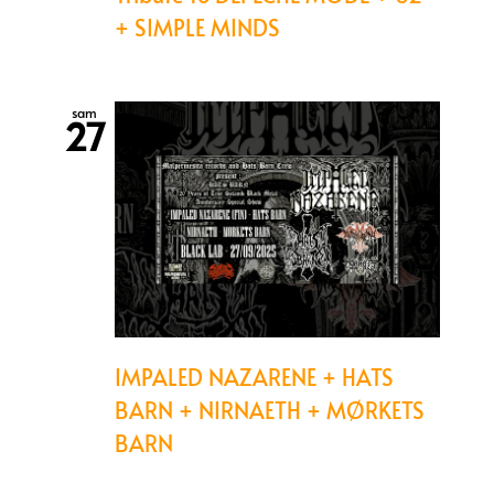
+ SIMPLE MINDS
sam
27
IMPALED NAZARENE + HATS
BARN + NIRNAETH + MØRKETS
BARN