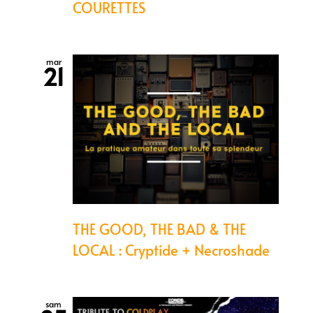
COURETTES
mar
21
THE GOOD, THE BAD & THE
LOCAL : Cryptide + Necroshade
sam