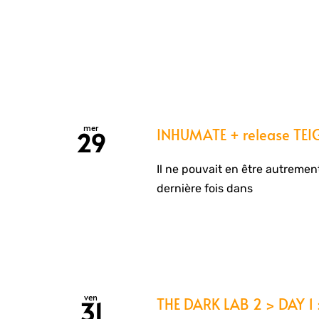
mer
INHUMATE + release TE
29
Il ne pouvait en être autremen
dernière fois dans
ven
THE DARK LAB 2 > DAY 1 
31