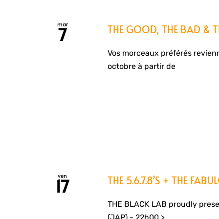
mar
THE GOOD, THE BAD & T
7
Vos morceaux préférés revien
octobre à partir de
ven
THE 5.6.7.8’S + THE FAB
17
THE BLACK LAB proudly presen
(JAP) - 22h00 >