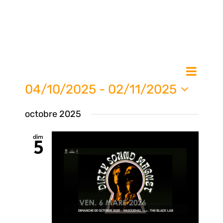
Nav
Na
Liste
de
04/10/2025
 - 
02/11/2025
vue
Sélectionnez
pa
octobre 2025
une
Évè
date.
dim
5
con