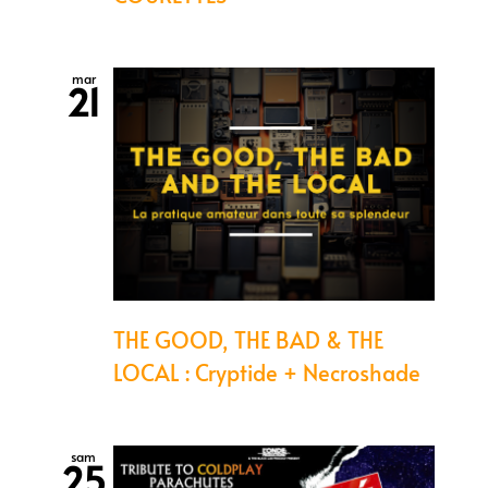
mar
21
THE GOOD, THE BAD & THE
LOCAL : Cryptide + Necroshade
sam
25