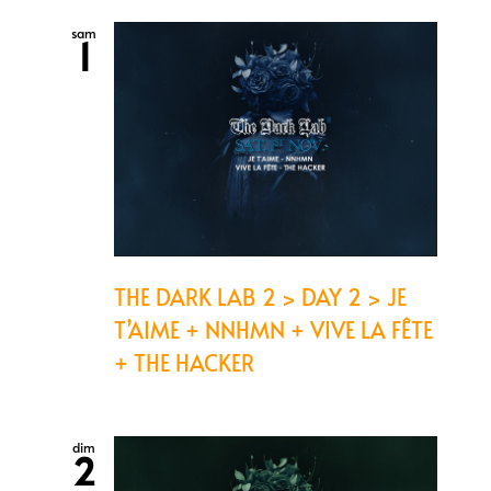
sam
1
THE DARK LAB 2 > DAY 2 > JE
T’AIME + NNHMN + VIVE LA FÊTE
+ THE HACKER
dim
2