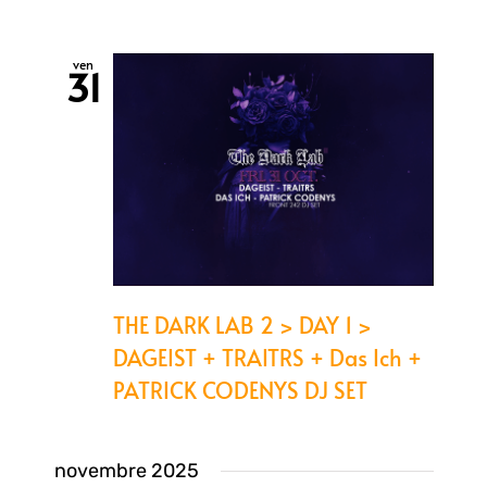
ven
31
THE DARK LAB 2 > DAY 1 >
DAGEIST + TRAITRS + Das Ich +
PATRICK CODENYS DJ SET
novembre 2025