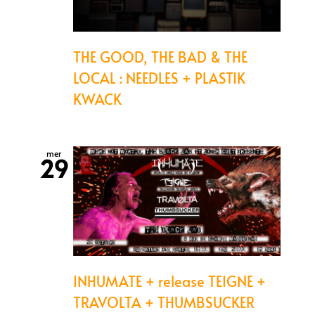
THE GOOD, THE BAD & THE
LOCAL : NEEDLES + PLASTIK
KWACK
mer
29
INHUMATE + release TEIGNE +
TRAVOLTA + THUMBSUCKER