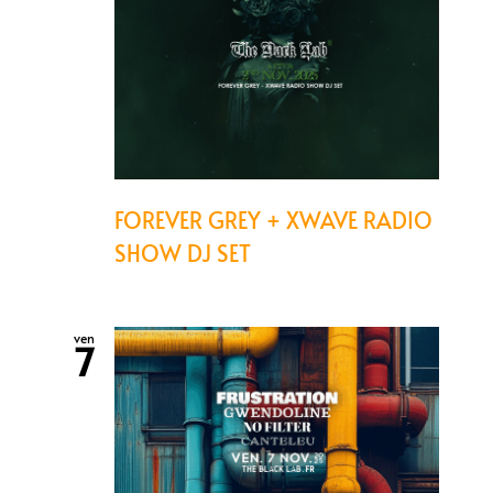
FOREVER GREY + XWAVE RADIO
SHOW DJ SET
ven
7