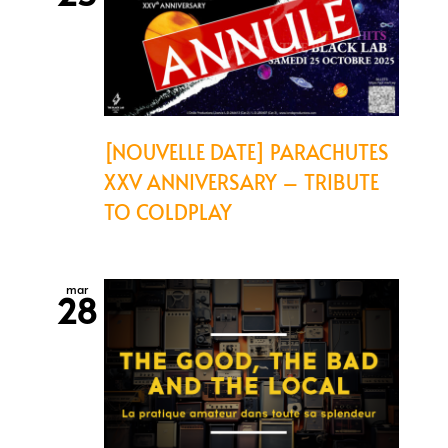
[NOUVELLE DATE] PARACHUTES
XXV ANNIVERSARY – TRIBUTE
TO COLDPLAY
mar
28