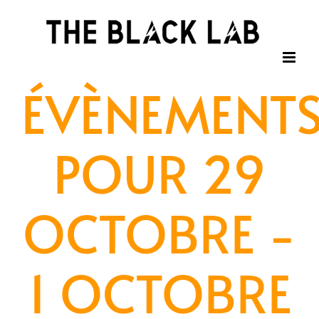
Passer
au
contenu
ÉVÈNEMENT
POUR 29
OCTOBRE -
1 OCTOBRE