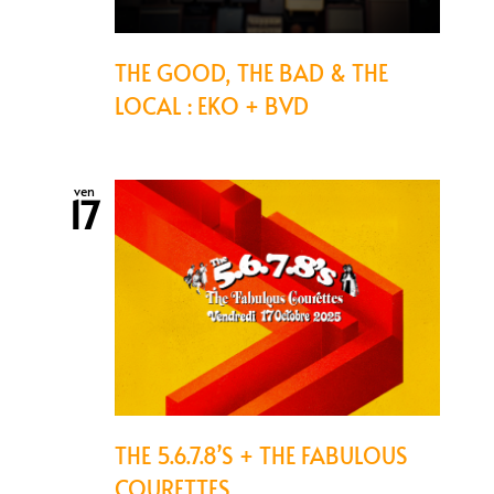
THE GOOD, THE BAD & THE
LOCAL : EKO + BVD
ven
17
THE 5.6.7.8’S + THE FABULOUS
COURETTES