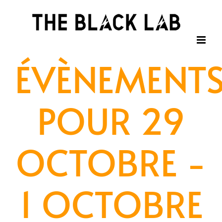
Passer
au
contenu
ÉVÈNEMENT
POUR 29
OCTOBRE -
1 OCTOBRE