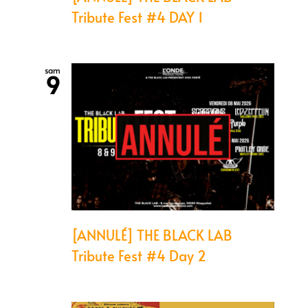
Tribute Fest #4 DAY 1
sam
9
[ANNULÉ] THE BLACK LAB
Tribute Fest #4 Day 2