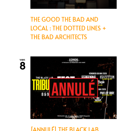
THE GOOD THE BAD AND
LOCAL : THE DOTTED LINES +
THE BAD ARCHITECTS
ven
8
[ANNULÉ] THE BLACK LAB