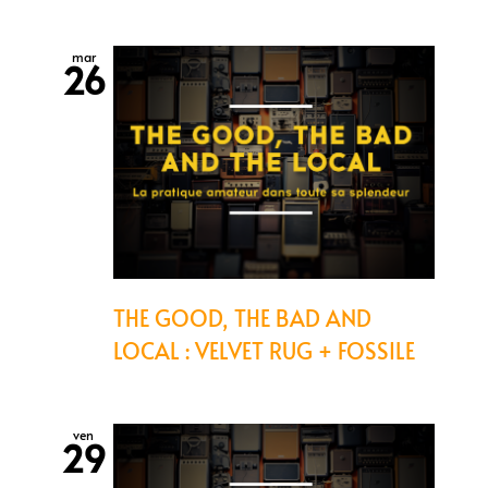
mar
26
THE GOOD, THE BAD AND
LOCAL : VELVET RUG + FOSSILE
ven
29