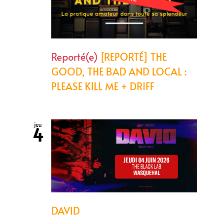
Reporté(e)
[REPORTÉ] THE
GOOD, THE BAD AND LOCAL :
PLEASE KILL ME + DRIFF
jeu
4
DAVID