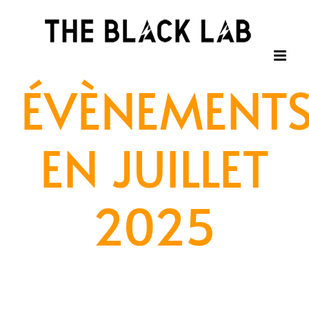
Passer
au
contenu
ÉVÈNEMENT
EN JUILLET
2025