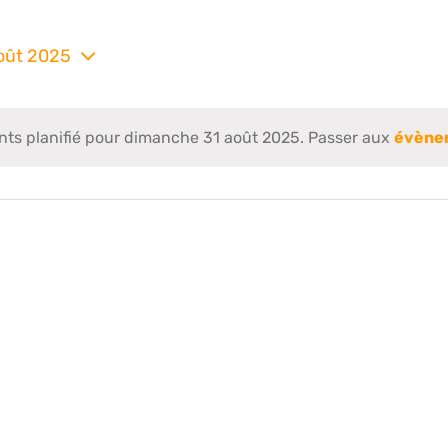
oût 2025
nez
s planifié pour dimanche 31 août 2025. Passer aux
évène