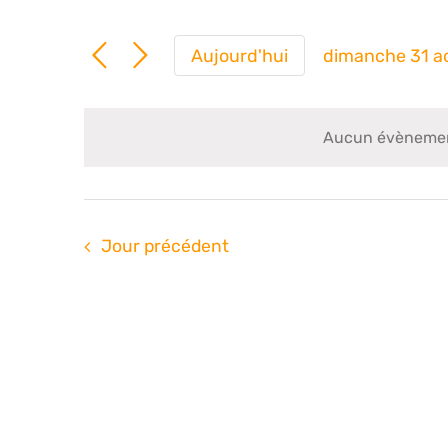
Aujourd'hui
dimanche 31 a
Sélection
une
date.
Aucun évènement
Jour précédent