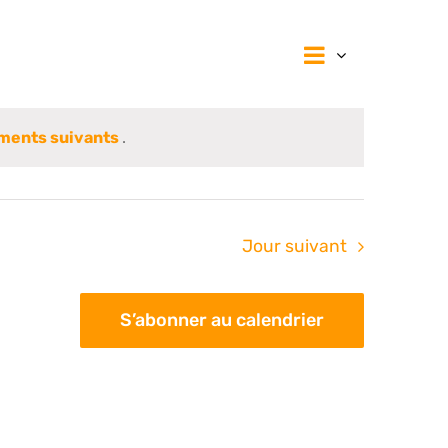
Navigat
Navig
Jour
de
vues
par
Évènem
ments suivants
.
consul
Jour suivant
S’abonner au calendrier