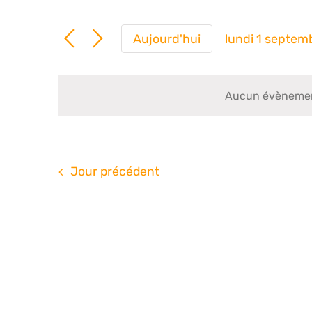
Aujourd'hui
lundi 1 septe
Sélection
une
date.
Aucun évènement
Jour précédent