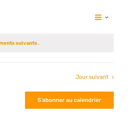
Navigat
Navig
Jour
de
vues
par
Évènem
ments suivants
.
consul
Jour suivant
S’abonner au calendrier