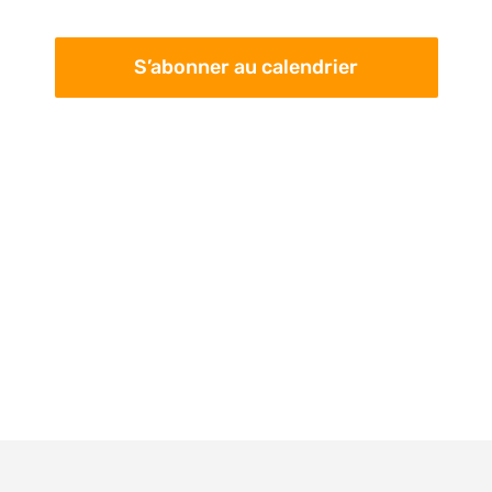
pa
Évè
con
S’abonner au calendrier