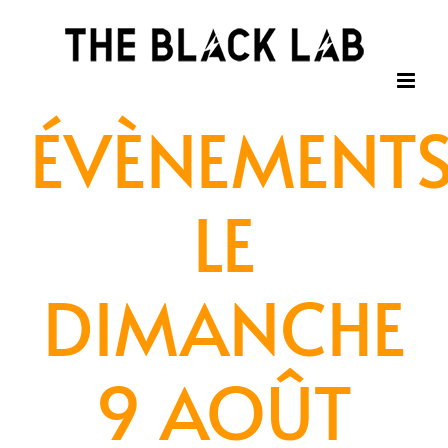
Passer
au
contenu
ÉVÈNEMENT
LE
DIMANCHE
9 AOÛT