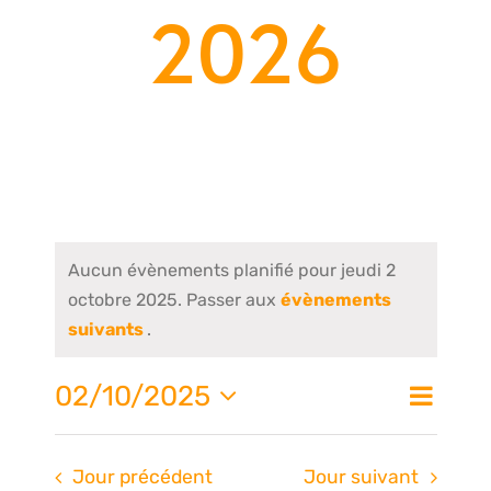
2026
Aucun évènements planifié pour jeudi 2
octobre 2025. Passer aux
évènements
suivants
.
Nav
02/10/2025
Na
Jour
de
Sélectionnez
une
vue
Jour précédent
Jour suivant
date.