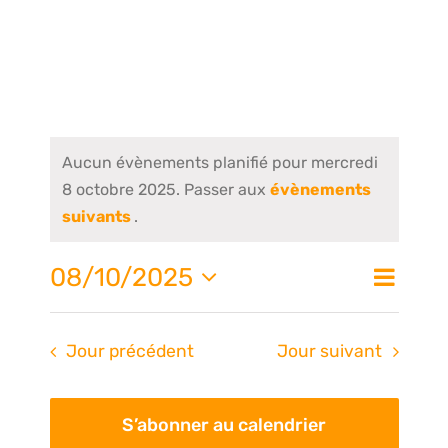
Aucun évènements planifié pour mercredi
8 octobre 2025. Passer aux
évènements
suivants
.
Nav
08/10/2025
Na
Jour
de
Sélectionnez
une
vue
pa
Jour précédent
Jour suivant
date.
Évè
S’abonner au calendrier