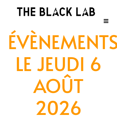
Passer
au
contenu
ÉVÈNEMENT
LE JEUDI 6
AOÛT
2026