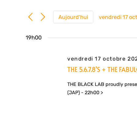
Aujourd'hui
vendredi 17 oc
Sélection
une
19h00
date.
vendredi 17 octobre 2
THE 5.6.7.8’S + THE FAB
THE BLACK LAB proudly presen
(JAP) - 22h00 >