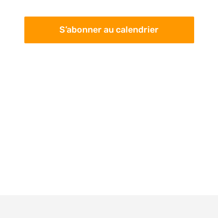
pa
Évè
con
S’abonner au calendrier