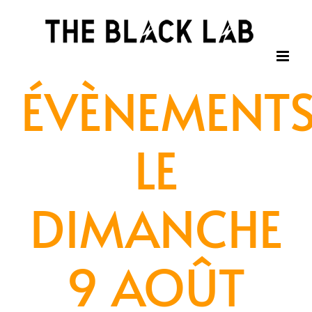
Passer
au
contenu
ÉVÈNEMENT
LE
DIMANCHE
9 AOÛT