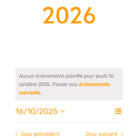
2026
Aucun évènements planifié pour jeudi 16
octobre 2025. Passer aux
évènements
suivants
.
Nav
16/10/2025
Na
Jour
de
Sélectionnez
une
vue
Jour précédent
Jour suivant
date.