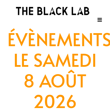
Passer
au
contenu
ÉVÈNEMENT
LE SAMEDI
8 AOÛT
2026