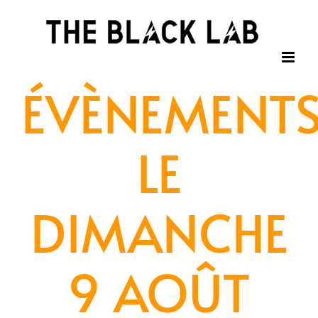
Passer
au
contenu
ÉVÈNEMENT
LE
DIMANCHE
9 AOÛT