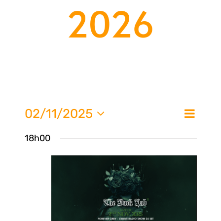
2026
Nav
02/11/2025
Na
Jour
de
Sélectionnez
18h00
une
vue
pa
date.
Évè
con