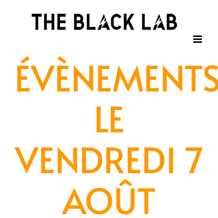
Passer
au
contenu
ÉVÈNEMENT
LE
VENDREDI 7
AOÛT