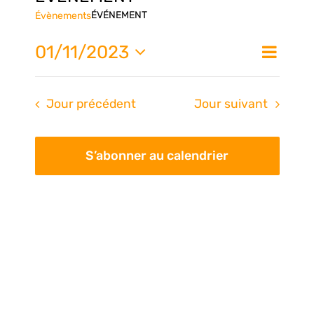
ÉVÉNEMENT
Évènements
Nav
01/11/2023
Na
Jour
de
Sélectionnez
une
vue
pa
Jour précédent
Jour suivant
date.
Évè
con
S’abonner au calendrier