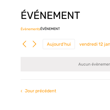
ÉVÉNEMENT
ÉVÉNEMENT
Évènements
Aujourd'hui
vendredi 12 ja
Sélection
une
date.
Aucun évènements
Jour précédent