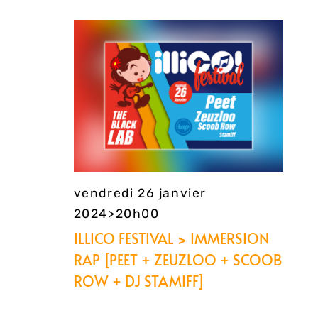
vue
pa
date.
Évè
con
vendredi 26 janvier
2024>20h00
ILLICO FESTIVAL > IMMERSION
RAP [PEET + ZEUZLOO + SCOOB
ROW + DJ STAMIFF]