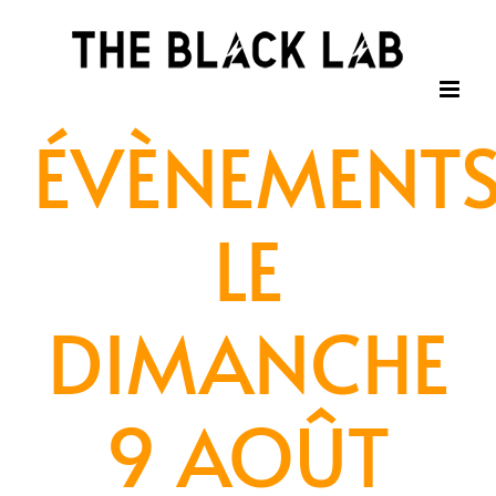
Passer
au
contenu
ÉVÈNEMENT
LE
DIMANCHE
9 AOÛT