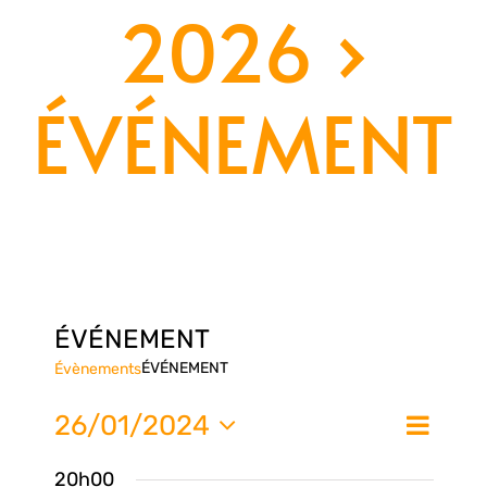
2026
›
ÉVÉNEMENT
ÉVÉNEMENT
ÉVÉNEMENT
Évènements
Nav
26/01/2024
Na
Jour
de
Sélectionnez
20h00
une