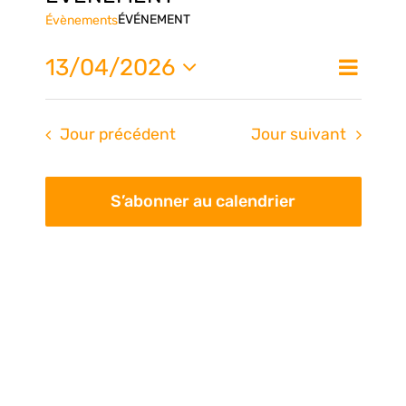
ÉVÉNEMENT
Évènements
Nav
13/04/2026
Na
Jour
de
Sélectionnez
une
vue
pa
Jour précédent
Jour suivant
date.
Évè
con
S’abonner au calendrier