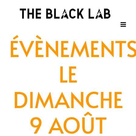
Passer
au
contenu
ÉVÈNEMENT
LE
DIMANCHE
9 AOÛT