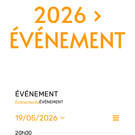
2026
›
ÉVÉNEMENT
ÉVÉNEMENT
ÉVÉNEMENT
Évènements
Nav
19/05/2026
Na
Jour
de
Sélectionnez
20h00
une