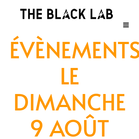
Passer
au
contenu
ÉVÈNEMENT
LE
DIMANCHE
9 AOÛT